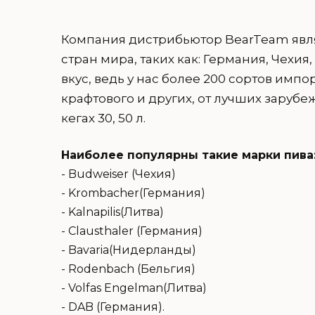
Компания дистрибьютор BearTeam явля
стран мира, таких как: Германия, Чехи
вкус, ведь у нас более 200 сортов импор
крафтового и других, от лучших зарубеж
кегах 30, 50 л.
Наиболее популярны такие марки пива
- Budweiser (Чехия)
- Krombacher(Германия)
- Kalnapilis(Литва)
- Clausthaler (Германия)
- Bavaria(Нидерланды)
- Rodenbach (Бельгия)
- Volfas Engelman(Литва)
- DAB (Германия).