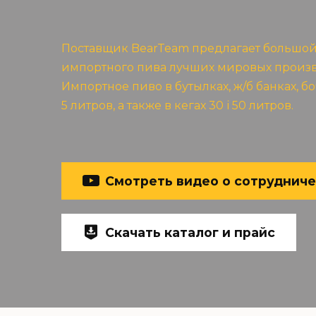
Поставщик BearTeam предлагает большо
импортного пива лучших мировых произ
Импортное пиво в бутылках, ж/б банках, б
5 литров, а также в кегах 30 і 50 литров.
Смотреть видео о сотруднич
Скачать каталог и прайс