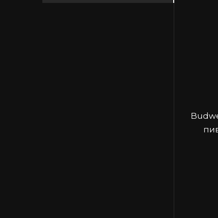
Budwe
пи