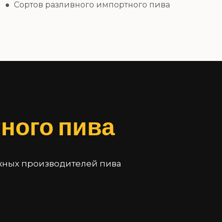
● Сортов разливного импортного пива
ного пива
жных производителей пива