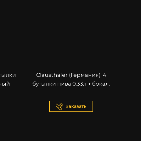
утылки
Clausthaler (Германия): 4
нный
бутылки пива 0.33л + бокал.
Заказать