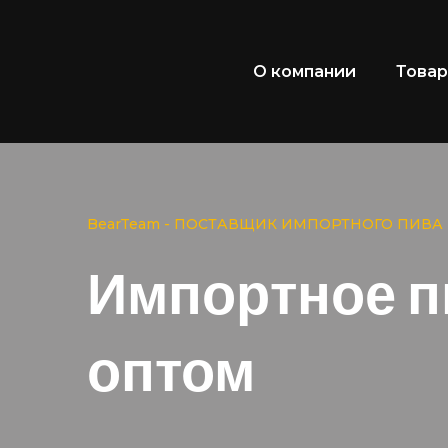
О компании
Това
BearTeam - ПОСТАВЩИК ИМПОРТНОГО ПИВА
Импортное п
оптом