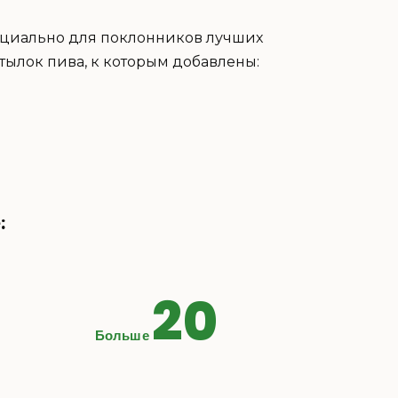
ециально для поклонников лучших
тылок пива, к которым добавлены:
:
20
Больше