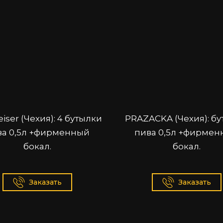
iser (Чехия): 4 бутылки
PRAZACKA (Чехия): б
ва 0,5л +фирменный
пива 0,5л +фирме
бокал.
бокал.
Заказать
Заказать