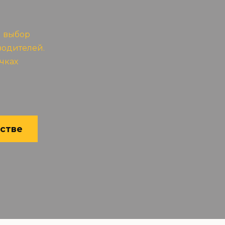
й выбор
водителей.
очках
естве