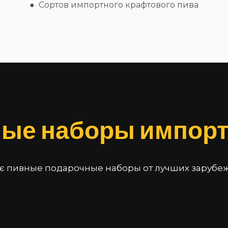
● Сортов импортного крафтового пива
ые наборы импорт
 є пивные подарочные наборы от лучших зарубе