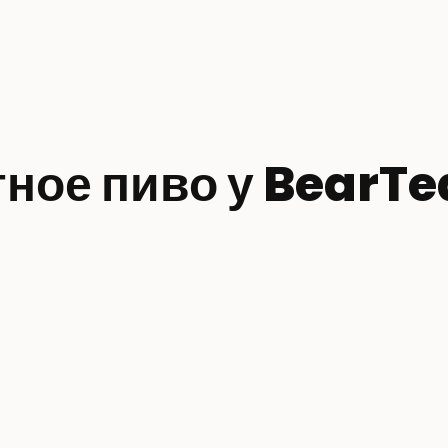
ное пиво у BearT